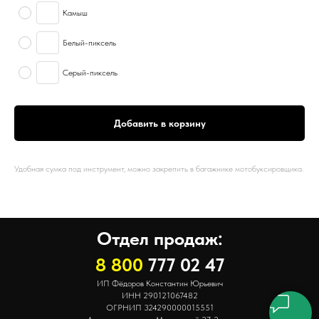
Камыш
Белый-пиксель
Серый-пиксель
Добавить в корзину
Удобная сумка под инструмент, можно закрепить в багажнике мотобуксировщика.
Отдел продаж:
8 800
777 02 47
ИП Фёдоров Константин Юрьевич
ИНН 290121067482
ОГРНИП 324290000015551