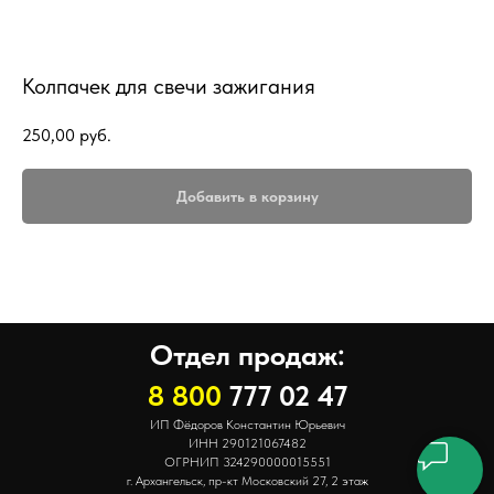
Колпачек для свечи зажигания
250,00
руб.
Добавить в корзину
Отдел продаж:
8 800
777 02 47
ИП Фёдоров Константин Юрьевич
ИНН 290121067482
ОГРНИП 324290000015551
г. Архангельск, пр-кт Московский 27, 2 этаж